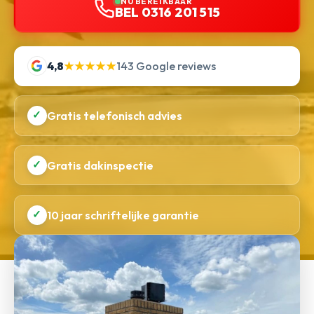
NU BEREIKBAAR
BEL 0316 201 515
4,8
★★★★★
143 Google reviews
✓
Gratis telefonisch advies
✓
Gratis dakinspectie
✓
10 jaar schriftelijke garantie