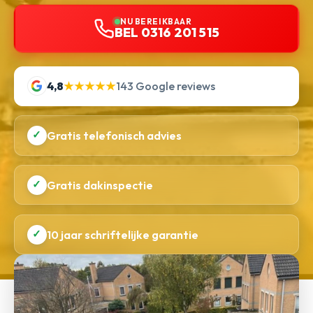
NU BEREIKBAAR
BEL 0316 201 515
4,8
★★★★★
143 Google reviews
✓
Gratis telefonisch advies
✓
Gratis dakinspectie
✓
10 jaar schriftelijke garantie