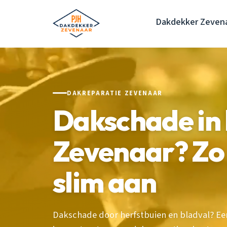
Dakdekker Zeven
DAKREPARATIE ZEVENAAR
Dakschade in 
Zevenaar? Zo 
slim aan
Dakschade door herfstbuien en bladval? Een