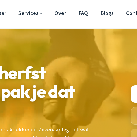
aar
Services
Over
FAQ
Blogs
Con
herfst
pak je dat
 dakdekker uit Zevenaar legt uit wat