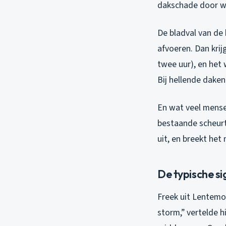
dakschade door wa
De bladval van de
afvoeren. Dan krij
twee uur), en het 
Bij hellende dake
En wat veel mensen
bestaande scheurt
uit, en breekt het
De typische si
Freek uit Lentemor
storm,” vertelde h