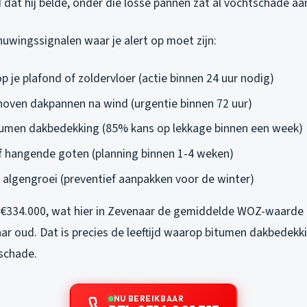
dat hij belde, onder die losse pannen zat al vochtschade aa
huwingssignalen waar je alert op moet zijn:
 je plafond of zoldervloer (actie binnen 24 uur nodig)
hoven dakpannen na wind (urgentie binnen 72 uur)
tumen dakbedekking (85% kans op lekkage binnen een week)
 hangende goten (planning binnen 1-4 weken)
algengroei (preventief aanpakken voor de winter)
 €334.000, wat hier in Zevenaar de gemiddelde WOZ-waarde is
aar oud. Dat is precies de leeftijd waarop bitumen dakbedek
schade.
NU BEREIKBAAR