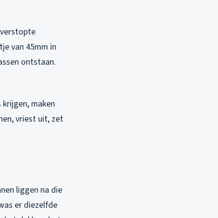
 verstopte
ntje van 45mm in
lassen ontstaan.
s krijgen, maken
n, vriest uit, zet
nnen liggen na die
 was er diezelfde