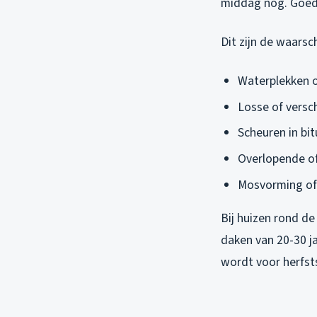
middag nog. Goed 
Dit zijn de waarsc
Waterplekken op
Losse of versc
Scheuren in bi
Overlopende of
Mosvorming of 
Bij huizen rond de
daken van 20-30 j
wordt voor herfst