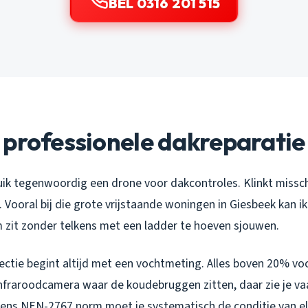
BEL 0316 201 515
professionele dakreparatie
uik tegenwoordig een drone voor dakcontroles. Klinkt missch
 Vooral bij die grote vrijstaande woningen in Giesbeek kan ik
 zit zonder telkens met een ladder te hoeven sjouwen.
ctie begint altijd met een vochtmeting. Alles boven 20% voch
infraroodcamera waar de koudebruggen zitten, daar zie je v
gens NEN-2767 norm moet je systematisch de conditie van e