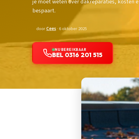
je moet weten over dakreparaties, kosten 
bespaart.
door
Cees
· 6 oktober 2025
NU BEREIKBAAR
BEL 0316 201 515