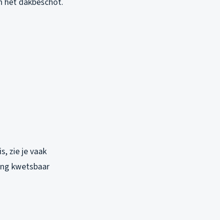
n het dakbeschot.
, zie je vaak
king kwetsbaar