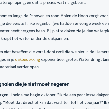
terophoping, en dat is precies wat nu gebeurt.
 bomen langs de Panoven en rond Molen de Hoop zorgt voor
g je die eerste flinke regenbui (we hadden er vorige week ee
water heeft nergens heen. Bij platte daken zie je dan waterp
n kruipt het water onder de dakpannen.
 niet beseffen: die vorst-dooi cycli die we hier in de Liemer
jes in je
dakbedekking
exponentieel groter. Water dringt binne
 materiaal verder open.
gnalen die je niet moet negeren
gen II belde me begin oktober. “Ik zie een paar losse dakpa
ij. “Moet dat direct of kan dat wachten tot het voorjaar?” Ik