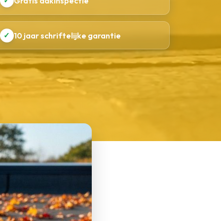
✓
Gratis dakinspectie
✓
10 jaar schriftelijke garantie