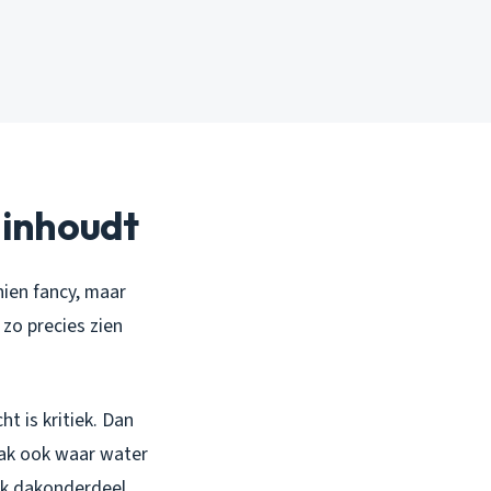
 inhoudt
ien fancy, maar
 zo precies zien
t is kritiek. Dan
aak ook waar water
lk dakonderdeel